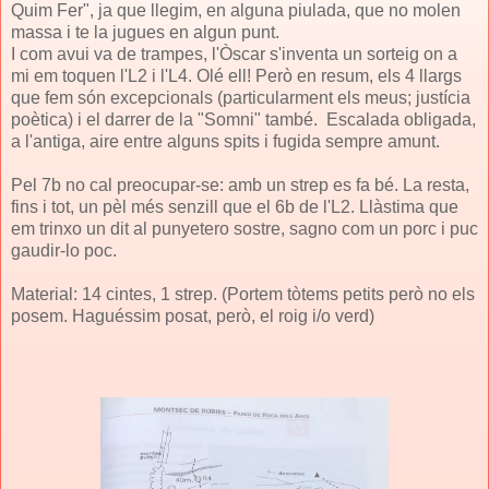
Quim Fer", ja que llegim, en alguna piulada, que no molen
massa i te la jugues en algun punt.
I com avui va de trampes, l'Òscar s'inventa un sorteig on a
mi em toquen l'L2 i l'L4. Olé ell! Però en resum, els 4 llargs
que fem són excepcionals (particularment els meus; justícia
poètica) i el darrer de la "Somni" també. Escalada obligada,
a l'antiga, aire entre alguns spits i fugida sempre amunt.
Pel 7b no cal preocupar-se: amb un strep es fa bé. La resta,
fins i tot, un pèl més senzill que el 6b de l'L2. Llàstima que
em trinxo un dit al punyetero sostre, sagno com un porc i puc
gaudir-lo poc.
Material: 14 cintes, 1 strep. (Portem tòtems petits però no els
posem. Haguéssim posat, però, el roig i/o verd)