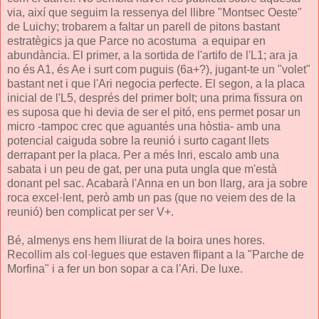
via, així que seguim la ressenya del llibre "Montsec Oeste"
de Luichy; trobarem a faltar un parell de pitons bastant
estratègics ja que Parce no acostuma a equipar en
abundància. El primer, a la sortida de l'artifo de l'L1; ara ja
no és A1, és Ae i surt com puguis (6a+?), jugant-te un "volet"
bastant net i que l'Ari negocia perfecte. El segon, a la placa
inicial de l'L5, després del primer bolt; una prima fissura on
es suposa que hi devia de ser el pitó, ens permet posar un
micro -tampoc crec que aguantés una hòstia- amb una
potencial caiguda sobre la reunió i surto cagant llets
derrapant per la placa. Per a més Inri, escalo amb una
sabata i un peu de gat, per una puta ungla que m'està
donant pel sac. Acabarà l'Anna en un bon llarg, ara ja sobre
roca excel·lent, però amb un pas (que no veiem des de la
reunió) ben complicat per ser V+.
Bé, almenys ens hem lliurat de la boira unes hores.
Recollim als col·legues que estaven flipant a la "Parche de
Morfina" i a fer un bon sopar a ca l'Ari. De luxe.