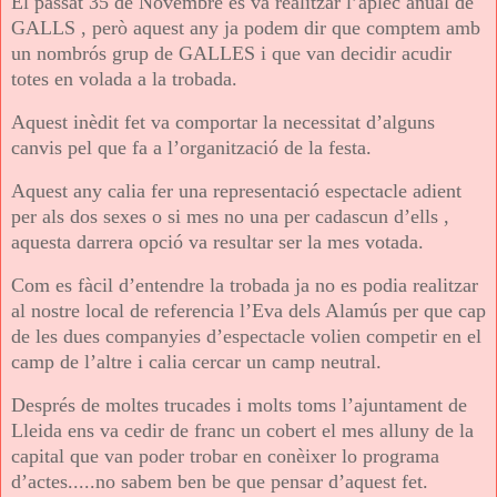
El passat 35 de Novembre es va realitzar l’aplec anual de
GALLS , però aquest any ja podem dir que comptem amb
un nombrós grup de GALLES i que van decidir acudir
totes en volada a la trobada.
Aquest inèdit fet va comportar la necessitat d’alguns
canvis pel que fa a l’organització de la festa.
Aquest any calia fer una representació espectacle adient
per als dos sexes o si mes no una per cadascun d’ells ,
aquesta darrera opció va resultar ser la mes votada.
Com es fàcil d’entendre la trobada ja no es podia realitzar
al nostre local de referencia l’Eva dels Alamús per que cap
de les dues companyies d’espectacle volien competir en el
camp de l’altre i calia cercar un camp neutral.
Després de moltes trucades i molts toms l’ajuntament de
Lleida ens va cedir de franc un cobert el mes alluny de la
capital que van poder trobar en conèixer lo programa
d’actes.....no sabem ben be que pensar d’aquest fet.