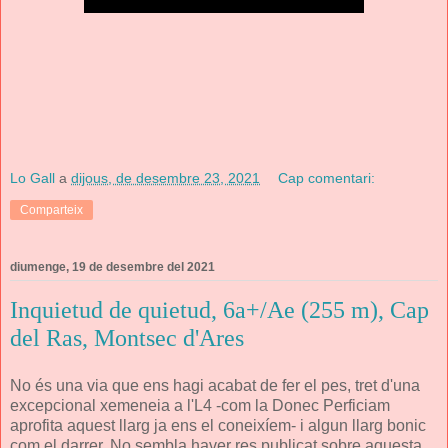
Lo Gall
a
dijous, de desembre 23, 2021
Cap comentari:
Comparteix
diumenge, 19 de desembre del 2021
Inquietud de quietud, 6a+/Ae (255 m), Cap
del Ras, Montsec d'Ares
No és una via que ens hagi acabat de fer el pes, tret d'una
excepcional xemeneia a l'L4 -com la Donec Perficiam
aprofita aquest llarg ja ens el coneixíem- i algun llarg bonic
com el darrer. No sembla haver res publicat sobre aquesta