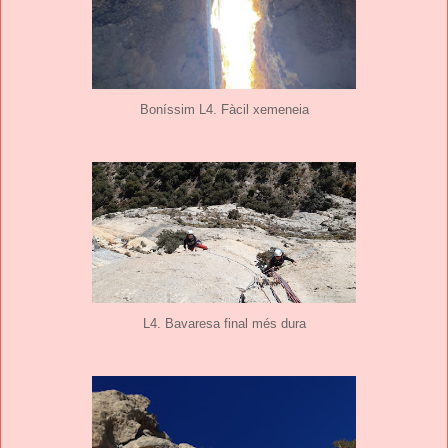
Boníssim L4. Fàcil xemeneia
L4. Bavaresa final més dura