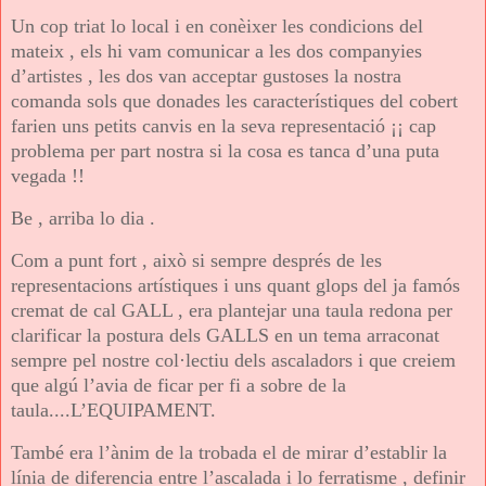
Un cop triat lo local i en conèixer les condicions del
mateix , els hi vam comunicar a les dos companyies
d’artistes , les dos van acceptar gustoses la nostra
comanda sols que donades les característiques del cobert
farien uns petits canvis en la seva representació ¡¡ cap
problema per part nostra si la cosa es tanca d’una puta
vegada !!
Be , arriba lo dia .
Com a punt fort , això si sempre després de les
representacions artístiques i uns quant glops del ja famós
cremat de cal GALL , era plantejar una taula redona per
clarificar la postura dels GALLS en un tema arraconat
sempre pel nostre col·lectiu dels ascaladors i que creiem
que algú l’avia de ficar per fi a sobre de la
taula....L’EQUIPAMENT.
També era l’ànim de la trobada el de mirar d’establir la
línia de diferencia entre l’ascalada i lo ferratisme , definir