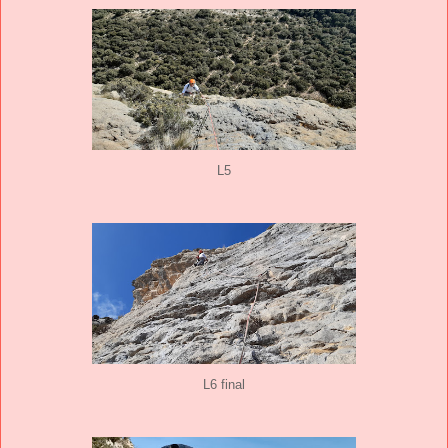
L5
L6 final