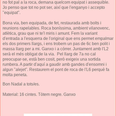
no fot pal a la roca, demana quelcom equipat i assequible.
Jo penso que tot no pot ser, així que l'enganyo i accepto
"equipat".
Bona via, ben equipada, de fet, restaurada amb bolts i
reunions rapelables. Roca boníssima, ambient vilanovenc,
atlètica, grau que ni te'l miris i amunt. Fem la variant
d'entrada a l'esquerra de l'original que ens permet empalmar
els dos primers llargs, i ens trobem un pas de 6c ben polit i
massa llarg per a mi. Ganxo i a córrer. Juntament amb l'L2
serà el més obligat de la via. Pel llarg de 7a no cal
preocupar-se, està ben cosit, però exigeix una sortida
rumbera. A partir d'aquí a gaudir amb gandes d'ensomni i
algun "alejet". Restaurem el pont de roca de l'L6 perquè fa
molta peneta.
Bon Nadal a tots/es.
Material: 16 cintes. Tòtem negre. Ganxo